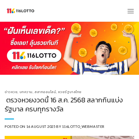
Skip
to
content
ข่าวหวย
,
บทความ
,
สลากออนไลน์
,
หวยรัฐบาลไทย
ตรวจหวยงวดนี้ 16 ส.ค. 2568 สลากกินแบ่ง
รัฐบาล ครบทุกรางวัล
POSTED ON
16 AUGUST 2025
BY
116LOTTO_WEBMASTER