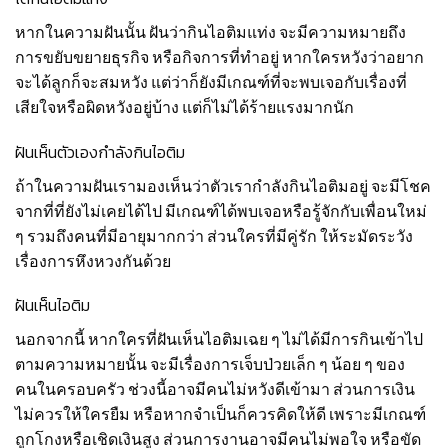
หากในความฝันนั้น ฝันว่ากินไอติมแท่ง จะมีความหมายถึง
การขยับขยายธุรกิจ หรือกิจการที่ทำอยู่ หากใครหวังว่าอยาก
จะได้ลูกก็จะสมหวัง แต่ว่าก็ยังมีเกณฑ์ที่จะพบเจอกับเรื่องที่
เสียใจหรือผิดหวังอยู่บ้าง แต่ก็ไม่ได้ร้ายแรงมากนัก
ฝันเห็นตัวเองกำลังกินไอติม
ถ้าในความฝันเรามองเห็นว่าตัวเรากำลังกินไอติมอยู่ จะมีโชค
จากที่ที่ยังไม่เคยได้ไป มีเกณฑ์ได้พบเจอหรือรู้จักกับเพื่อนใหม่
ๆ รวมถึงคนที่มีอายุมากกว่า ส่วนใครที่มีคู่รัก ให้ระมัดระวัง
เรื่องการหึงหวงกันด้วย
ฝันเห็นไอติม
นอกจากนี้ หากใครที่ฝันเห็นไอติมเฉย ๆ ไม่ได้มีการกินเข้าไป
ตามความหมายนั้น จะมีเรื่องการเจ็บป่วยเล็ก ๆ น้อย ๆ ของ
คนในครอบครัว ช่วงนี้อาจมีคนไม่หวังดีเข้ามา ส่วนการเงิน
ไม่ควรให้ใครยืม หรือหากจำเป็นก็ควรคิดให้ดี เพราะมีเกณฑ์
ถูกโกงหรือเชิดเงินสูง ส่วนการงานอาจมีคนไม่พอใจ หรือขัด