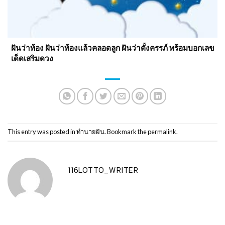
ฝันว่าท้อง ฝันว่าท้องแล้วคลอดลูก ฝันว่าตั้งครรภ์ พร้อมบอกเลข
เด็ดเสริมดวง
This entry was posted in
ทำนายฝัน
. Bookmark the
permalink
.
116LOTTO_WRITER