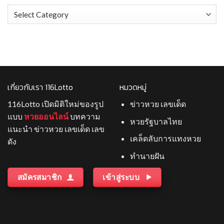
หมวด
หมู่
เกี่ยวกับเรา 116Lotto
หมวดหมู่
116Lotto เปิดมิติใหม่ของรูป
ข่าวหวย เลขเด็ด
แบบ
หวยออนไลน์
บทความ
หวยรัฐบาลไทย
แนะนำ ข่าวหวย เลขเด็ด เลข
เคล็ดลับการแทงหวย
ดัง
ทำนายฝัน
สมัครสมาชิก
เข้าสู่ระบบ