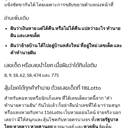
แข้งขัดขากันได้ โดยเฉพาะการขยับขยายตำแหน่งหน้าที่
อ่านเพิ่มเติม
ฝันว่าเงินหาย แต่ได้คืน หรือไม่ได้คืน แปลว่าอะไร ทำนาย
ฝัน และเลขเด็ด
ฝันว่าย้ายบ้าน ได้ไปอยู่บ้านหลังใหม่ ที่อยู่ใหม่ เลขเด็ด และ
คำทำนายฝัน
เลขเด็ด หรือเลขนำโชค เมื่อฝันว่าได้กินไอติม
8, 9, 18, 62, 58, 474 และ 775
ลุ้นโชคได้ทุกคำทำนาย ด้วยเลขเด็ดที่ 116Lotto
สำหรับคอหวยหรือนักเก็งเลข ที่ได้เลขเด็ดงวดนี้จาก “คำ
ทำนายความฝัน” กันไปแล้ว ก็อย่าลืมนำเลขที่ได้ มาร่วมสนุก
หรือแทงหวยกับทาง 116Lotto เว็บหวยออนไลน์ จ่ายจริง บอก
เลยว่า มีให้สนุกและลุ้นโชคกับหวยครบวงจร ทั้ง
หวยรัฐบาล
ไทย
หวยลาว
หวยฮานอย
หวยมาเลย์ และ
หวยหุ้น
จัดเต็ม