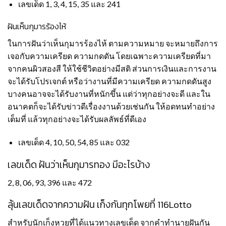
เลขเด็ด 1, 3, 4, 15, 35 และ 241
ฝันเห็นกุมารร้องไห้
ในการฝันว่าเห็นกุมารร้องไห้ ตามความหมาย จะหมายถึงการ
เจอกับความเครียด ความกดดัน โดยเฉพาะความเครียดที่มา
จากคนผิวสองสี ให้ใช้ชีวิตอย่างมีสติ ส่วนการเงินและการงาน
จะได้รับโปรเจกต์ หรือว่างานที่มีความเครียด ความกดดันสูง
บางคนอาจจะได้รับงานที่หนักขึ้น แต่ว่าทุกอย่างจะดี และใน
อนาคตก็จะได้รับข่าวดีเรื่องงานด้วยเช่นกัน ให้อดทนทำอย่าง
เต็มที่ แล้วทุกอย่างจะได้รับผลลัพธ์ที่ดีเอง
เลขเด็ด 4, 10, 50, 54, 85 และ 032
เลขเด็ด ฝันว่าเห็นกุมารทอง มีอะไรบ้าง
2, 8, 06, 93, 396 และ 472
ลุ้นเลขเด็ดจากความฝัน เก็งกันทุกโพยที่ 116Lotto
สำหรับนักเก็งหวยที่ได้แนวทางเลขเด็ด จากคำทำนายฝันกัน