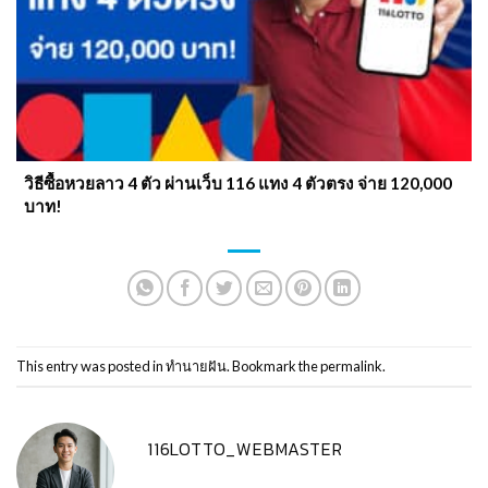
วิธีซื้อหวยลาว 4 ตัว ผ่านเว็บ 116 แทง 4 ตัวตรง จ่าย 120,000
บาท!
This entry was posted in
ทำนายฝัน
. Bookmark the
permalink
.
116LOTTO_WEBMASTER