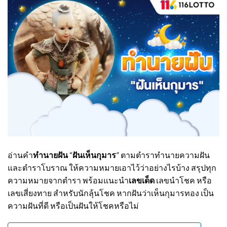
อ่านคำ
ทำนายฝัน
“
ฝันเห็นกุมาร
” ตามตำราทำนายความฝัน
และตำราโบราณ ให้ความหมายเอาไว้ว่าอย่างไรบ้าง สรุปทุก
ความหมายจากตำรา พร้อมแนะนำ
เลขเด็ด
เลขนำโชค หรือ
เลขเสี่ยงทาย สำหรับนักลุ้นโชค หากฝันว่าเห็นกุมารทอง เป็น
ความฝันที่ดี หรือเป็นฝันให้โชคหรือไม่