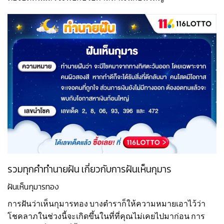
รวมทุกคำทำนายฝัน เกี่ยวกับการฝันเห็นกุมาร
ฝันเห็นกุมารทอง
การฝันว่าเห็นกุมารทอง บางตำราก็ให้ความหมายเอาไว้ว่า
โชคลาภในช่วงนี้จะเกิดขึ้นในที่ที่คุณไม่เคยไปมาก่อน การ