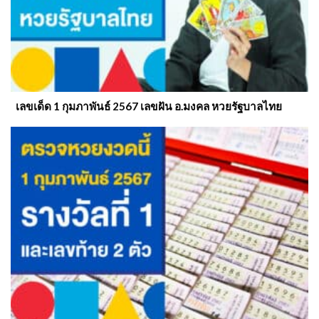
เลขเด็ด 1 กุมภาพันธ์ 2567 เลขฝัน อ.มงคล หวยรัฐบาลไทย