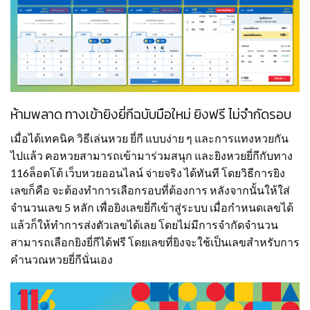
ห้ามพลาด ทางเข้ายิงยี่กีฉบับมือใหม่ ยิงฟรี ไม่จำกัดรอบ
เมื่อได้เทคนิค วิธีเล่นหวย ยี่กี แบบง่าย ๆ และการแทงหวยกัน
ไปแล้ว คอหวยสามารถเข้ามาร่วมสนุก และยิงหวยยี่กีกับทาง
116ล็อตโต้ เว็บหวยออนไลน์ จ่ายจริง ได้ทันที โดยวิธีการยิง
เลขก็คือ จะต้องทำการเลือกรอบที่ต้องการ หลังจากนั้นให้ใส่
จำนวนเลข 5 หลัก เพื่อยิงเลขยี่กีเข้าสู่ระบบ เมื่อกำหนดเลขได้
แล้วก็ให้ทำการส่งตัวเลขได้เลย โดยไม่มีการจำกัดจำนวน
สามารถเลือกยิงยี่กีได้ฟรี โดยเลขที่ยิงจะใช้เป็นเลขสำหรับการ
คำนวณหวยยี่กีนั่นเอง