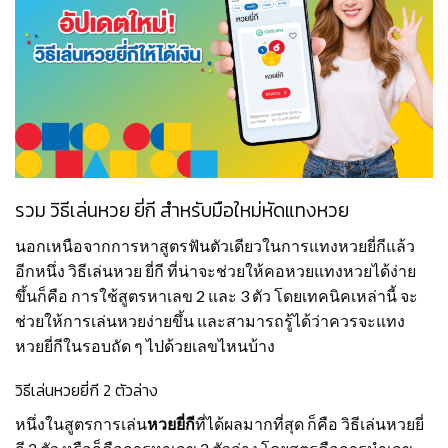
รวม วิธีเล่นหวย ยี่กี สำหรับมือใหม่หัดแทงหวย
นอกเหนือจากการหาสูตรฟันตัวเดียวในการแทงหวยยี่กีแล้ว
อีกหนึ่ง วิธีเล่นหวย ยี่กี ที่น่าจะช่วยให้คอหวยแทงหวยได้ง่าย
ขึ้นก็คือ การใช้สูตรหาเลข 2 และ 3 ตัว โดยเทคนิคเหล่านี้ จะ
ช่วยให้การเล่นหวยง่ายขึ้น และสามารถรู้ได้ว่าควรจะแทง
หวยยี่กีในรอบถัด ๆ ไปด้วยเลขไหนบ้าง
วิธีเล่นหวยยี่กี 2 ตัวล่าง
หนึ่งในสูตรการเล่น
หวยยี่กี
ที่ได้ผลมากที่สุด ก็คือ วิธีเล่นหวยยี่