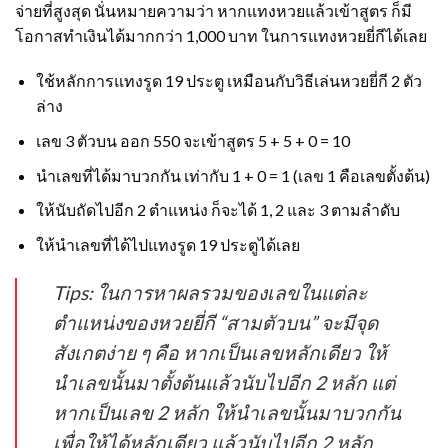
จ่ายที่สูงสุด นั่นหมายความว่า หากแทงหวยแล้วเข้าสูตร ก็มี
โอกาสทำเงินได้มากกว่า 1,000 บาท ในการแทงหวยยี่กีได้เลย
ใช้หลักการแทงรูด 19 ประตู​ เหมือนกับวิธีเล่นหวยยี่กี 2 ตัว
ล่าง
เลข 3 ตัวบน ออก 550 จะเข้าสูตร 5 + 5 + 0 = 10
นำเลขที่ได้มาบวกกัน เท่ากับ 1 + 0 = 1 (เลข 1 คือเลขตั้งต้น)
ให้นับถัดไปอีก 2 ตำแหน่ง ก็จะได้ 1, 2 และ 3 ตามลำดับ
ให้นำเลขที่ได้ไปแทงรูด 19 ประตูได้เลย
Tips: ในการหาผลรวมของเลขในแต่ละ
ตำแหน่งของหวยยี่กี “สามตัวบน” จะมีจุด
สังเกตง่าย ๆ คือ หากเป็นเลขหลักเดียว ให้
นำเลขนั้นมาตั้งต้นแล้วนับไปอีก 2 หลัก แต่
หากเป็นเลข 2 หลัก ให้นำเลขนั้นมาบวกกัน
เพื่อให้ได้หลักเดียว แล้วนับไปอีก 2 หลัก