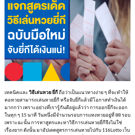
เทคนิคและ
วิธีเล่น
หวย
ยี่กี
ถือว่าเป็นแนวทางง่าย ๆ ที่จะทำให้
คอหวยสามารถเล่นหวยยี่กี หรือจับยี่กีแล้วมีโอกาสทำเงินได้
มากกว่า เพราะอย่างที่เรารู้กันดีอยู่แล้วว่า การออกยี่กีจะออก
ในทุก ๆ 15 นาที วันหนึ่งมีจำนวนรอบการแทงหวยอยู่ที่ 88 รอบ
เพราะฉะนั้น การหาสูตรและหาวิธีการเล่นหวยยี่กีจึงไม่ใช่
เรื่องยาก ดังนั้น มาอัปเดตสูตรการเล่นหวยไปกับ 116Lotto เว็บ