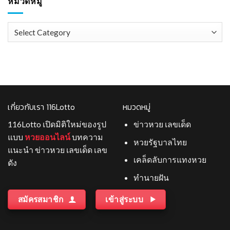
หมวดหมู่
หมวด
หมู่
เกี่ยวกับเรา 116Lotto
หมวดหมู่
116Lotto เปิดมิติใหม่ของรูป
ข่าวหวย เลขเด็ด
แบบ
หวยออนไลน์
บทความ
หวยรัฐบาลไทย
แนะนำ ข่าวหวย เลขเด็ด เลข
เคล็ดลับการแทงหวย
ดัง
ทำนายฝัน
สมัครสมาชิก
เข้าสู่ระบบ