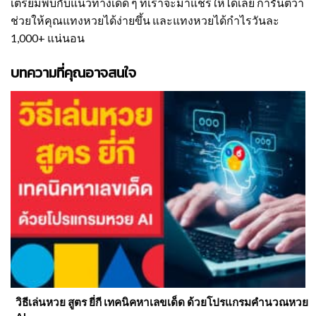
เตรียมพบกับแนวทางเด็ด ๆ ที่เราจะมาแชร์ให้ได้เลย การันตีว่า
ช่วยให้คุณแทงหวยได้ง่ายขึ้น และแทงหวยได้กำไรวันละ
1,000+ แน่นอน
บทความที่คุณอาจสนใจ
วิธีเล่นหวย สูตร ยี่กี เทคนิคหาเลขเด็ด ด้วยโปรแกรมคำนวณหวย