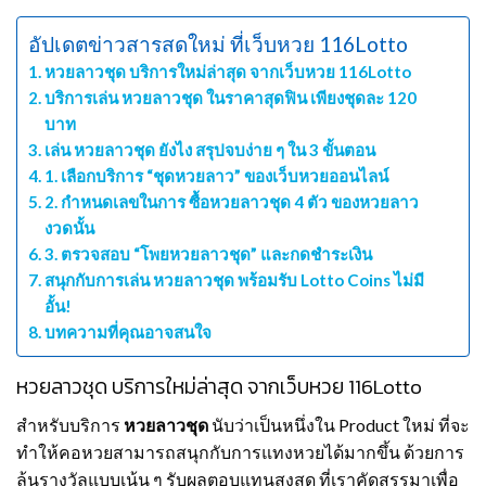
อัปเดตข่าวสารสดใหม่ ที่เว็บหวย 116Lotto
หวยลาวชุด บริการใหม่ล่าสุด จากเว็บหวย 116Lotto
บริการเล่น หวยลาวชุด ในราคาสุดฟิน เพียงชุดละ 120
บาท
เล่น หวยลาวชุด ยังไง สรุปจบง่าย ๆ ใน 3 ขั้นตอน
1. เลือกบริการ “ชุดหวยลาว” ของเว็บหวยออนไลน์
2. กำหนดเลขในการ ซื้อหวยลาวชุด 4 ตัว ของหวยลาว
งวดนั้น
3. ตรวจสอบ “โพยหวยลาวชุด” และกดชำระเงิน
สนุกกับการเล่น หวยลาวชุด พร้อมรับ Lotto Coins ไม่มี
อั้น!
บทความที่คุณอาจสนใจ
หวยลาวชุด บริการใหม่ล่าสุด จากเว็บหวย 116Lotto
สำหรับบริการ
หวยลาวชุด
นับว่าเป็นหนึ่งใน Product ใหม่ ที่จะ
ทำให้คอหวยสามารถสนุกกับการแทงหวยได้มากขึ้น ด้วยการ
ลุ้นรางวัลแบบเน้น ๆ รับผลตอบแทนสูงสุด ที่เราคัดสรรมาเพื่อ