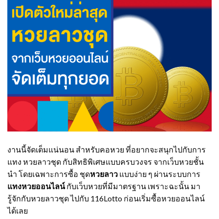
งานนี้จัดเต็มแน่นอน สำหรับคอหวย ที่อยากจะสนุกไปกับการ
แทง หวยลาวชุด กับสิทธิพิเศษแบบครบวงจร จากเว็บหวยชั้น
นำ โดยเฉพาะการซื้อ ชุด
หวยลาว
แบบง่าย ๆ ผ่านระบบการ
แทงหวยออนไลน์
กับเว็บหวยที่มีมาตรฐาน เพราะฉะนั้น มา
รู้จักกับหวยลาวชุด ไปกับ 116Lotto ก่อนเริ่มซื้อหวยออนไลน์
ได้เลย