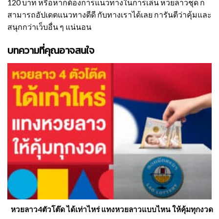
120 บาท หรือหากต้องการแนวทางในการเล่น หวยลาวชุด ก็
สามารถอัปเดตแนวทางดีดี กับทางเราได้เลย การันตีว่าคุ้มและ
สนุกกว่าเว็บอื่น ๆ แน่นอน
บทความที่คุณอาจสนใจ
หวยลาว4ตัวโต๊ด ได้เท่าไหร่ แทงหวยลาวแบบไหน ให้คุ้มทุกงวด