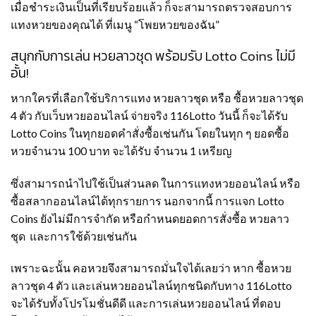
เมื่อชำระเงินเป็นที่เรียบร้อยแล้ว ก็จะสามารถตรวจสอบการ
แทงหวยของคุณได้ ที่เมนู “โพยหวยของฉัน”
สนุกกับการเล่น หวยลาวชุด พร้อมรับ Lotto Coins ไม่มี
อั้น!
หากใครที่เลือกใช้บริการแทง หวยลาวชุด หรือ ซื้อหวยลาวชุด
4 ตัว กับเว็บหวยออนไลน์ จ่ายจริง 116Lotto วันนี้ ก็จะได้รับ
Lotto Coins ในทุกยอดคำสั่งซื้อเช่นกัน โดยในทุก ๆ ยอดซื้อ
หวยจำนวน 100 บาท จะได้รับ จำนวน 1 เหรียญ
ซึ่งสามารถนำไปใช้เป็นส่วนลด ในการแทงหวยออนไลน์ หรือ
ซื้อสลากออนไลน์ได้ทุกรายการ นอกจากนี้ การแจก Lotto
Coins ยังไม่มีการจำกัด หรือกำหนดยอดการสั่งซื้อ หวยลาว
ชุด และการใช้ด้วยเช่นกัน
เพราะฉะนั้น คอหวยจึงสามารถมั่นใจได้เลยว่า หาก ซื้อหวย
ลาวชุด 4 ตัว และเล่นหวยออนไลน์ทุกชนิดกับทาง 116Lotto
จะได้รับทั้งโปรโมชั่นดีดี และการเล่นหวยออนไลน์ ที่ตอบ