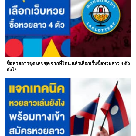
ซื้อหวยลาวชุด เลขชุด จากที่ไหน แล้วเลือกเว็บซื้อหวยลาว 4 ตัว
ยังไง