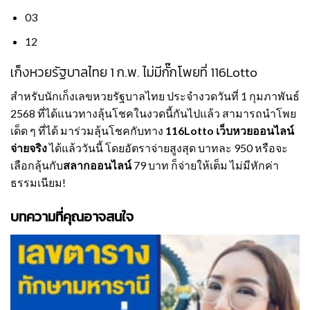
03
12
เก็งหวยรัฐบาลไทย 1 ก.พ. ไม่มีกั๊กโพยที่ 116Lotto
สำหรับนักเก็งเลขหวยรัฐบาลไทย ประจำงวดวันที่ 1 กุมภาพันธ์
2568 ที่ได้แนวทางลุ้นโชคในงวดนี้กันไปแล้ว สามารถนำโพย
เด็ด ๆ ที่ได้ มาร่วมลุ้นโชคกับทาง
116Lotto เว็บ
หวยออนไลน์
จ่ายจริง
ได้แล้ววันนี้ โดยอัตราจ่ายสูงสุด บาทละ 950 หรือจะ
เลือกลุ้นกับ
สลากออนไลน์
79 บาท ก็จ่ายให้เต็ม ไม่มีหักค่า
ธรรมเนียม!
บทความที่คุณอาจสนใจ