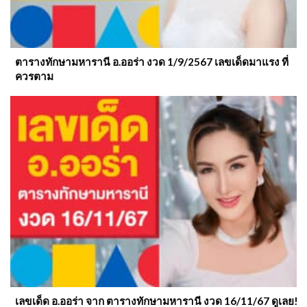
ตารางทักษามหารานี อ.ออร่า งวด 1/9/2567 เลขเด็ดมาแรง ที่
ควรตาม
เลขเด็ด อ.ออร่า จาก ตารางทักษามหารานี งวด 16/11/67 ดูเลย!