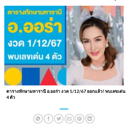
ตารางทักษามหารานี อ.ออร่า งวด 1/12/67 ออกแล้ว! พบเลขเด่น
4 ตัว