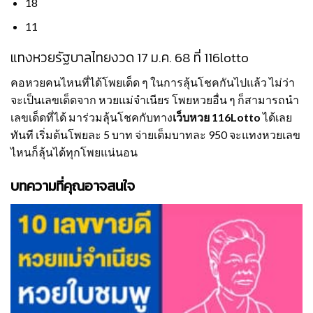
18
11
แทงหวยรัฐบาลไทยงวด 17 ม.ค. 68 ที่ 116lotto
คอหวยคนไหนที่ได้โพยเด็ด ๆ ในการลุ้นโชคกันไปแล้ว ไม่ว่า
จะเป็นเลขเด็ดจาก หวยแม่จำเนียร โพยหวยอื่น ๆ ก็สามารถนำ
เลขเด็ดที่ได้ มาร่วมลุ้นโชคกับทาง
เว็บ
หวย
116Lotto
ได้เลย
ทันที เริ่มต้นโพยละ 5 บาท จ่ายเต็มบาทละ 950 จะแทงหวยเลข
ไหนก็ลุ้นได้ทุกโพยแน่นอน
บทความที่คุณอาจสนใจ