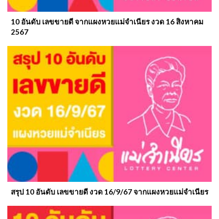
10 อันดับ เลขขายดี จากแผงหวยแม่จำเนียร งวด 16 สิงหาคม
2567
สรุป 10 อันดับ เลขขายดี งวด 16/9/67 จากแผงหวยแม่จำเนียร