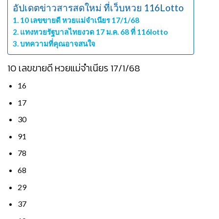
อัปเดตข่าวสารสดใหม่ ที่เว็บหวย 116Lotto
10 เลขขายดี หวยแม่จำเนียร 17/1/68
แทงหวยรัฐบาลไทยงวด 17 ม.ค. 68 ที่ 116lotto
บทความที่คุณอาจสนใจ
10 เลขขายดี หวยแม่จำเนียร 17/1/68
16
17
30
91
78
68
29
37