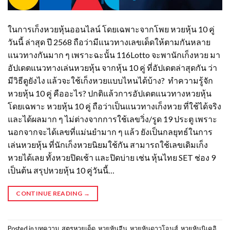
ในการเก็งหวยหุ้นออนไลน์ โดยเฉพาะจากโพย หวยหุ้น 10 คู่
วันนี้ ล่าสุด ปี 2568 ถือว่ามีแนวทางเลขเด็ดให้ตามกันหลาย
แนวทางกันมาก ๆ เพราะฉะนั้น 116Lotto จะพานักเก็งหวย มา
อัปเดตแนวทางเล่นหวยหุ้น จากหุ้น 10 คู่ ที่อัปเดตล่าสุดกัน ว่า
มีวิธีดูยังไง แล้วจะใช้เก็งหวยแบบไหนได้บ้าง? ทำความรู้จัก
หวยหุ้น 10 คู่ คืออะไร? ปกติแล้วการอัปเดตแนวทางหวยหุ้น
โดยเฉพาะ หวยหุ้น 10 คู่ ถือว่าเป็นแนวทางเก็งหวย ที่ใช้ได้จริง
และได้ผลมาก ๆ ไม่ต่างจากการใช้เลขวิ่ง/รูด 19 ประตู เพราะ
นอกจากจะได้เลขที่แม่นยำมาก ๆ แล้ว ยังเป็นกลยุทธ์ในการ
เล่นหวยหุ้น ที่นักเก็งหวยนิยมใช้กัน สามารถใช้เลขเดิมเก็ง
หวยได้เลย ทั้งหวยปิดเช้า และปิดบ่าย เช่น หุ้นไทย SET ช่อง 9
เป็นต้น สรุปหวยหุ้น 10 คู่วันนี้…
CONTINUE READING
→
Posted in
บทความ
,
สูตรหวยเด็ด
,
หวยหุ้นจีน
,
หวยหุ้นดาวโจนส์
,
หวยหุ้นนิเคอิ
,