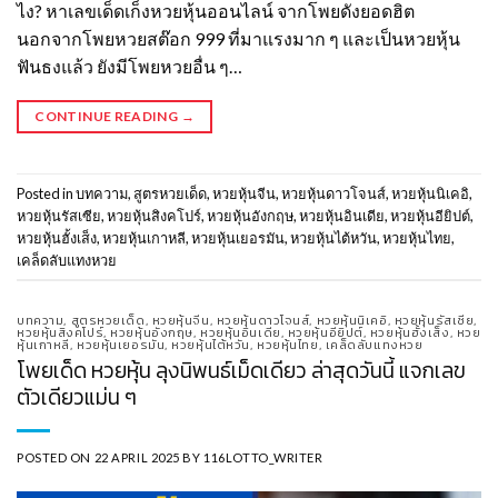
ไง? หาเลขเด็ดเก็งหวยหุ้นออนไลน์ จากโพยดังยอดฮิต
นอกจากโพยหวยสต๊อก 999 ที่มาแรงมาก ๆ และเป็นหวยหุ้น
ฟันธงแล้ว ยังมีโพยหวยอื่น ๆ…
CONTINUE READING
→
Posted in
บทความ
,
สูตรหวยเด็ด
,
หวยหุ้นจีน
,
หวยหุ้นดาวโจนส์
,
หวยหุ้นนิเคอิ
,
หวยหุ้นรัสเซีย
,
หวยหุ้นสิงคโปร์
,
หวยหุ้นอังกฤษ
,
หวยหุ้นอินเดีย
,
หวยหุ้นอียิปต์
,
หวยหุ้นฮั้งเส็ง
,
หวยหุ้นเกาหลี
,
หวยหุ้นเยอรมัน
,
หวยหุ้นไต้หวัน
,
หวยหุ้นไทย
,
เคล็ดลับแทงหวย
บทความ
,
สูตรหวยเด็ด
,
หวยหุ้นจีน
,
หวยหุ้นดาวโจนส์
,
หวยหุ้นนิเคอิ
,
หวยหุ้นรัสเซีย
,
หวยหุ้นสิงคโปร์
,
หวยหุ้นอังกฤษ
,
หวยหุ้นอินเดีย
,
หวยหุ้นอียิปต์
,
หวยหุ้นฮั้งเส็ง
,
หวย
หุ้นเกาหลี
,
หวยหุ้นเยอรมัน
,
หวยหุ้นไต้หวัน
,
หวยหุ้นไทย
,
เคล็ดลับแทงหวย
โพยเด็ด หวยหุ้น ลุงนิพนธ์เม็ดเดียว ล่าสุดวันนี้ แจกเลข
ตัวเดียวแม่น ๆ
POSTED ON
22 APRIL 2025
BY
116LOTTO_WRITER