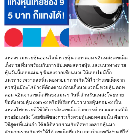
แหล่งรวมหวยหุ้นออนไลน์ หวยหุ้น ดอท คอม v2 แหล่งเลขเด็ด
เก็งหวย ที่มาพร้อมกับการอัปเดตผลหวยหุ้น และแนวทางหวย
หุ้นวันนี้แบบแม่น ๆ ฟันธงจากเซียนหวยให้แบบไม่มีกั๊ก
แนวทาง เพราะฉะนั้น คอหวยมาตามกันให้ไว ว่าเลขเด็ดจาก
หวยหุ้นมีอะไรบ้างที่ต้องตาม ก่อนเก็งหวยงวดนี้ หวยหุ้น ดอท
คอม v2 แจกเลขเด็ดฟันธงแม่น ๆ วันนี้ สำหรับแหล่งโพยหวย
ชื่อดัง หวยหุ้น com v2 หรือที่เรียกกันว่า หวยหุ้นคอมv2 เป็น
แหล่งโพยหวยที่ใช้วิธีการอิงเลขเด็ด ด้วยการคำนวณจากสถิติ
หวยย้อนหลัง โดยข้อดีของการเก็งหวยหุ้นดอทคอมนั้น คือการ
ใช้สูตรที่แม่นยำ ใช้สถิติหวย รวมกับทิศทางตลาดหุ้นมา
คำนวณรวมกัน ทำให้ได้เลขเด็ดที่แม่น และเป็นเลขวิ่ง/รูด ที่ใช้