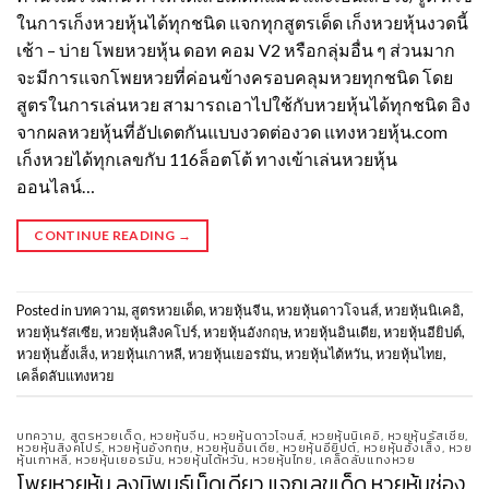
ในการเก็งหวยหุ้นได้ทุกชนิด แจกทุกสูตรเด็ด เก็งหวยหุ้นงวดนี้
เช้า – บ่าย โพยหวยหุ้น ดอท คอม V2 หรือกลุ่มอื่น ๆ ส่วนมาก
จะมีการแจกโพยหวยที่ค่อนข้างครอบคลุมหวยทุกชนิด โดย
สูตรในการเล่นหวย สามารถเอาไปใช้กับหวยหุ้นได้ทุกชนิด อิง
จากผลหวยหุ้นที่อัปเดตกันแบบงวดต่องวด แทงหวยหุ้น.com
เก็งหวยได้ทุกเลขกับ 116ล็อตโต้ ทางเข้าเล่นหวยหุ้น
ออนไลน์…
CONTINUE READING
→
Posted in
บทความ
,
สูตรหวยเด็ด
,
หวยหุ้นจีน
,
หวยหุ้นดาวโจนส์
,
หวยหุ้นนิเคอิ
,
หวยหุ้นรัสเซีย
,
หวยหุ้นสิงคโปร์
,
หวยหุ้นอังกฤษ
,
หวยหุ้นอินเดีย
,
หวยหุ้นอียิปต์
,
หวยหุ้นฮั้งเส็ง
,
หวยหุ้นเกาหลี
,
หวยหุ้นเยอรมัน
,
หวยหุ้นไต้หวัน
,
หวยหุ้นไทย
,
เคล็ดลับแทงหวย
บทความ
,
สูตรหวยเด็ด
,
หวยหุ้นจีน
,
หวยหุ้นดาวโจนส์
,
หวยหุ้นนิเคอิ
,
หวยหุ้นรัสเซีย
,
หวยหุ้นสิงคโปร์
,
หวยหุ้นอังกฤษ
,
หวยหุ้นอินเดีย
,
หวยหุ้นอียิปต์
,
หวยหุ้นฮั้งเส็ง
,
หวย
หุ้นเกาหลี
,
หวยหุ้นเยอรมัน
,
หวยหุ้นไต้หวัน
,
หวยหุ้นไทย
,
เคล็ดลับแทงหวย
โพยหวยหุ้น ลุงนิพนธ์เม็ดเดียว แจกเลขเด็ด หวยหุ้นช่อง