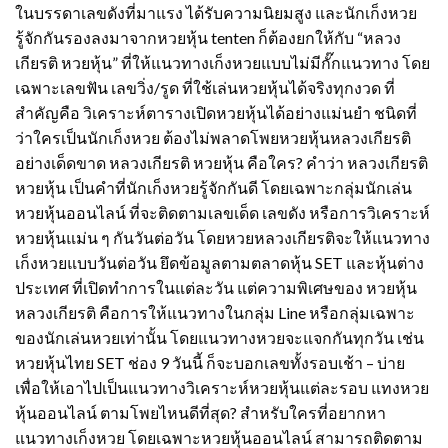
ในบรรดาเลขดังที่มาแรง ได้รับความนิยมสูง และนักเก็งหวย
รู้จักกันรองลงมาจากหวยหุ้น tenten ก็ต้องยกให้กับ “หลวง
เกียรติ หวยหุ้น” ที่ให้แนวทางเก็งหวยแบบไม่มีกั๊กแนวทาง โดย
เฉพาะเลขฟัน เลขวิ่ง/รูด ที่ใช้เล่นหวยหุ้นได้จริงทุกงวด ที่
สำคัญคือ วิเคราะห์ตารางเปิดหวยหุ้นได้อย่างแม่นยำ ชนิดที่
ว่าใครเป็นนักเก็งหวย ต้องไม่พลาดโพยหวยหุ้นหลวงเกียรติ
อย่างเด็ดขาด หลวงเกียรติ หวยหุ้น คือใคร? คำว่า หลวงเกียรติ
หวยหุ้น เป็นคำที่นักเก็งหวยรู้จักกันดี โดยเฉพาะกลุ่มนักเล่น
หวยหุ้นออนไลน์ ที่จะติดตามเลขเด็ด เลขดัง หรือการวิเคราะห์
หวยหุ้นแม่น ๆ กันวันต่อวัน โดยหวยหลวงเกียรติจะให้แนวทาง
เก็งหวยแบบวันต่อวัน ยึดข้อมูลตามตลาดหุ้น SET และหุ้นต่าง
ประเทศ ที่เปิดทำการในแต่ละวัน แต่ความพิเศษของ หวยหุ้น
หลวงเกียรติ คือการให้แนวทางในกลุ่ม Line หรือกลุ่มเฉพาะ
ของนักเล่นหวยเท่านั้น โดยแนวทางหวยจะแจกกันทุกวัน เช่น
หวยหุ้นไทย SET ช่อง 9 วันนี้ ก็จะบอกเลขทั้งรอบเช้า – บ่าย
เพื่อให้เอาไปเป็นแนวทางวิเคราะห์หวยหุ้นแต่ละรอบ แทงหวย
หุ้นออนไลน์ ตามโพยไหนดีที่สุด? สำหรับใครที่อยากหา
แนวทางเก็งหวย โดยเฉพาะหวยหุ้นออนไลน์ สามารถติดตาม