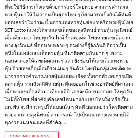
ที่จะใช้วิธีการเก็งเลขด้วยการแชร์โพยหวย จากการคำนวณ
หวยหุ้นมาให้ ไม่ว่าจะเป็นสูตรไหน ๆ ก็สามารถเก็งกันได้ทันที
บอกเลยว่า ไม่ว่าจะเป็นการแทงหวยหุ้นช่อง 9 หรือหวยหุ้นไทย
SET Lotto ก็แทงได้จากเลขเด็ดของลุงนิพนธ์ หวยหุ้น ลุงนิพนธ์
เม็ดเดียว แจกโพยทุกวัน ไม่มีกั๊กเลขเด็ด โพยหวยเลขเด็ดจาก
ทาง ลุงนิพนธ์ ที่คอหวยหลาย ๆ คนต่างก็รู้จักกันดี ถือว่าเป็น
หนึ่งในแหล่งเลขเด็ดหวยหุ้น ที่น่าติดตามกันมาก ๆ เพราะ
นอกจากจะให้เลขเด็ดแม่น ๆ แล้ว ยังชอบให้เลขเด็ดแทงหวย
หุ้น ด้วยเลขเด็ดเม็ดเดียวแม่น ๆ กันด้วย โดยในกลุ่มเลขเด็ด จะ
มาจากการคำนวณหวยหุ้นแบบละเอียด ทั้งจากตัวเลขการเปิด
ตลาดหุ้น รวมถึงสถิติหวยหุ้น ที่เคยออกในช่วงอาทิตย์ที่ผ่านมา
เพื่อหาเลขเด็ดแล้วมาเทียบสถิติ โดยจะมีการแจกเลขให้ทุกวัน
ไม่มีกั๊กโพย ที่สำคัญคือ เลขไหนมาแรง เลขไหนวิ่ง หรือเป็น
เลขฟัน จะมีการสรุปให้แบบเน้น ๆ ทันที บอกเลยว่า ใครติดตาม
หวยจากทางลุงนิพนธ์ สามารถนำไปเป็นแนวทางแทงหวยได้
ทุกงวดแน่นอน และที่สำคัญ…
CONTINUE READING
→