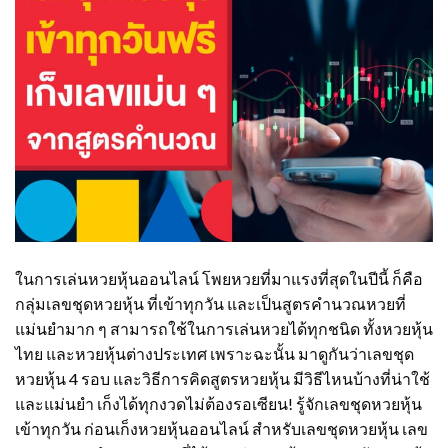
ในการเล่นหวยหุ้นออนไลน์ โพยหวยที่มาแรงที่สุดในปีนี้ ก็คือ
กลุ่มเลขชุดหวยหุ้น ที่เข้าทุกวัน และเป็นสูตรคำนวณหวยที่
แม่นยำมาก ๆ สามารถใช้ในการเล่นหวยได้ทุกชนิด ทั้งหวยหุ้น
ไทย และหวยหุ้นต่างประเทศ เพราะฉะนั้น มาดูกันว่าเลขชุด
หวยหุ้น 4 รอบ และวิธีการคิดสูตรหวยหุ้น มีวิธีไหนบ้างที่น่าใช้
และแม่นยำ เก็งได้ทุกงวดไม่ต้องรอเซียน! รู้จักเลขชุดหวยหุ้น
เข้าทุกวัน ก่อนเก็งหวยหุ้นออนไลน์ สำหรับเลขชุดหวยหุ้น เลข