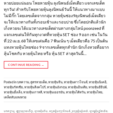
หวยบ่อยแน่นอน โพยหวยหุ้น ลุงนิพนธ์เม็ดเดียว แจกเลขเด็ด
ทุกวัน! สำหรับโพยหวยหุ้นลุงนิพนธ์วันนี้ ให้แนวทางมาแบบ
ไม่มีกั๊ก โดยเลขเด็ดจากกลุ่ม หวยหุ้นช่อง9ลุงนิพนธ์เม็ดเดียว
จะให้แนวทางกันทั้งรอบเช้าและรอบบ่าย ซึ่งโดยปกติแล้วนัก
เก็งหวยจะได้แนวทางเลขเด็ดผ่านทางกลุ่มไลน์ poonzeed ที่
แจกเลขเด่นให้กันทุกงวดที่หวยหุ้น SET ช่อง 9 ออก เช่น ในวัน
ที่ 22 เม.ย. 68 ให้เลขเด่นคือ 7 ฟันเน้น ๆ เม็ดเดียวคือ 75 เป็นต้น
แทงหวยหุ้นไทยช่อง 9 จากเลขเด็ดทุกสำนัก นักเก็งหวยที่อยาก
ลุ้นโชคกับ หวยหุ้นไทย หรือ หุ้น SET ล่าสุดวันนี้…
CONTINUE READING
→
Posted in
บทความ
,
สูตรหวยเด็ด
,
หวยหุ้นจีน
,
หวยหุ้นดาวโจนส์
,
หวยหุ้นนิเคอิ
,
หวยหุ้นรัสเซีย
,
หวยหุ้นสิงคโปร์
,
หวยหุ้นอังกฤษ
,
หวยหุ้นอินเดีย
,
หวยหุ้นอียิปต์
,
หวยหุ้นฮั้งเส็ง
,
หวยหุ้นเกาหลี
,
หวยหุ้นเยอรมัน
,
หวยหุ้นไต้หวัน
,
หวยหุ้นไทย
,
เคล็ดลับแทงหวย
บทความ
,
สูตรหวยเด็ด
,
หวยหุ้นจีน
,
หวยหุ้นดาวโจนส์
,
หวยหุ้นนิเคอิ
,
หวยหุ้นรัสเซีย
,