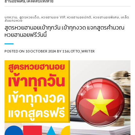
ฮานอยพิเศษ
,
เคล็ดลับแทงหวย
บทความ
,
สูตรหวยเด็ด
,
หวยฮานอย VIP
,
หวยฮานอยปกติ
,
หวยฮานอยพิเศษ
,
เคล็ด
ลับแทงหวย
สูตรหวยฮานอยเข้าทุกวัน เข้าทุกงวด แจกสูตรคำนวณ
หวยฮานอยฟรีวันนี้
POSTED ON
10 OCTOBER 2024
BY
116LOTTO_WRITER