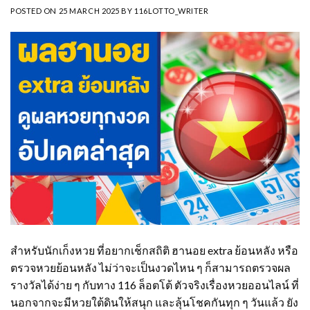
POSTED ON
25 MARCH 2025
BY
116LOTTO_WRITER
สำหรับนักเก็งหวย ที่อยากเช็กสถิติ ฮานอย extra ย้อนหลัง หรือ
ตรวจหวยย้อนหลัง ไม่ว่าจะเป็นงวดไหน ๆ ก็สามารถตรวจผล
รางวัลได้ง่าย ๆ กับทาง 116 ล็อตโต้ ตัวจริงเรื่องหวยออนไลน์ ที่
นอกจากจะมีหวยใต้ดินให้สนุก และลุ้นโชคกันทุก ๆ วันแล้ว ยัง