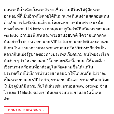
คอหวยที่เป็นนักเก็งหวยตัวยง เชื่อว่าไม่มีใครไม่รู้จัก หวย
ฮานอย ที่ก็เป็นอีกหนึ่งหวยใต้ดินมาแรง ที่เล่นง่าย ผลตอบแทน
ดี หลักการไม่ซับซ้อน มีหวยให้เล่นหลายชนิด เพราะฉะนั้น
ทางเว็บหวย 116 lotto จะพาคุณมาดูกันว่ามีกี่ชนิด หวยฮานอย
vip lotto, ฮานอยพิเศษ และหวยฮานอยปกติ มีความแตกต่าง
กันอย่างไรบ้าง หวยฮานอย VIP Lotto ฮานอยปกติ และฮานอย
พิเศษ ในบรรดาการแทง หวยฮานอย หรือ Vietlott ถือว่าเป็น
สลากกินแบ่งรัฐบาลของทางประเทศเวียดนาม คนไทยจะเรียก
กันง่าย ๆ ว่า “หวยฮานอย” โดยหวยชนิดนี้ออกมาให้พลเมือง
เวียดนาม หรือคนที่อาศัยอยู่ในเวียดนามซื้อได้ แต่ใน
ประเทศไทยได้มีการนำหวยฮานอย มาให้ได้เล่นกัน ไม่ว่าจะ
เป็น หวยฮานอย VIP Lotto, ฮานอยปกติ และ ฮานอยพิเศษ โดย
ในปัจจุบันก็มีหลายเว็บให้เล่น เช่น ฮานอย ruay, lottovip, จ่าย
ไว และ 116lotto ของเรานั่นเอง รวมหวยฮานอยวันนี้ เล่น
ง่าย…
CONTINUE READING
→