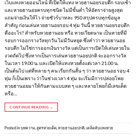
เว็บแทงหวยออนไลน์ ที่เปิดให้แทง หวยฮานอยรอบดึก รอบเช้า
และหวยฮานอยครบทุกชนิด ไม่มีขั้นต่ำ ให้อัตราจ่ายสูงสุด
แถมจ่ายเงินให้ไว จ่ายชัวร์บาทละ 950 สรุปครบทุกข้อมูล
สำคัญ ก่อนเล่นหวยฮานอยรอบ 4 ทุ่ม วันนี้ หวยฮานอยรอบดึก
คืออะไร? สำหรับหวยฮานอย หรือ หวยเวียดนาม เป็นหวยที่มี
รอบการออกรางวัลทุกวัน ไม่มีวันหยุด ซึ่งคำว่า หวยฮานอย
รอบดึก ไม่ใช่การออกเงินรางวัล แต่เป็นการเปิดให้เล่นหวยใน
งวดถัดไป ซึ่งหากเป็นการเล่นหวยฮานอยปกติ จะออกรางวัล
ในเวลา 19.00 น. และเปิดให้แทงหวยตั้งแต่เวลา 21.00 น.
เป็นต้นไป แต่ที่หลาย ๆ คน เรียกกันสั้น ๆ ว่า หวยฮานอย รอบ 4
ทุ่ม ก็เป็นเพราะว่าในช่วงเวลา 4 ทุ่ม จะเริ่มมีการปล่อยโพย
หวยฮานอยมาให้กันตามแบบสด ๆ และหลายโพยก็มีเลขเด็ด
หรือ…
CONTINUE READING
→
Posted in
บทความ
,
สูตรหวยเด็ด
,
หวยฮานอยปกติ
,
เคล็ดลับแทงหวย