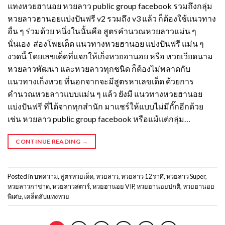
แทงหวยฮานอย หวยลาว public group facebook รวมถึงกลุ่ม
หวยลาวฮานอยแบ่งปันฟรี v2 รวมถึง v3 แล้ว ก็ต้องใช้แนวทาง
อื่น ๆ ร่วมด้วย หนึ่งในนั้นคือ สูตรคำนวณหวยลาวแม่น ๆ
นั่นเอง ส่องโพยเด็ด แนวทางหวยฮานอย แบ่งปันฟรี แม่น ๆ
งวดนี้ โดยเลขเด็ดที่แจกให้เก็งหวยฮานอย หรือ หวยเวียดนาม
หวยลาวพัฒนา และหวยลาวทุกชนิด ก็ต้องไม่พลาดกับ
แนวทางเก็งหวย ที่นอกจากจะมีสูตรหาเลขเด็ด ด้วยการ
คำนวณหวยลาวแบบแม่น ๆ แล้ว ยังมี แนวทางหวยฮานอย
แบ่งปันฟรี ที่ได้จากทุกสำนัก มาแชร์ให้แบบไม่มีกั๊กอีกด้วย
เช่น หวยลาว public group facebook หรือแม้แต่กลุ่ม…
CONTINUE READING
→
Posted in
บทความ
,
สูตรหวยเด็ด
,
หวยลาว
,
หวยลาว 12 ราศี
,
หวยลาว Super
,
หวยลาวกาชาด
,
หวยลาวสตาร์
,
หวยฮานอย VIP
,
หวยฮานอยปกติ
,
หวยฮานอย
พิเศษ
,
เคล็ดลับแทงหวย