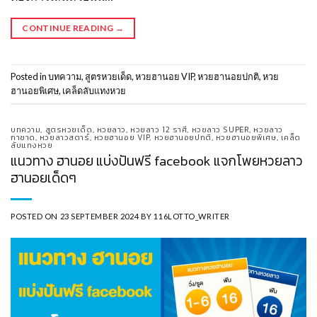
CONTINUE READING
→
Posted in
บทความ
,
สูตรหวยเด็ด
,
หวยฮานอย VIP
,
หวยฮานอยปกติ
,
หวย
ฮานอยพิเศษ
,
เคล็ดลับแทงหวย
บทความ
,
สูตรหวยเด็ด
,
หวยลาว
,
หวยลาว 12 ราศี
,
หวยลาว SUPER
,
หวยลาว
กาชาด
,
หวยลาวสตาร์
,
หวยฮานอย VIP
,
หวยฮานอยปกติ
,
หวยฮานอยพิเศษ
,
เคล็ด
ลับแทงหวย
แนวทาง ฮานอย แบ่งปันฟรี facebook แจกโพยหวยลาว
ฮานอยเด็ดๆ
POSTED ON
23 SEPTEMBER 2024
BY
116LOTTO_WRITER