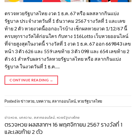
ตรวจหวยรัฐบาลไทย งวด 1 ธ.ค. 67 หรือ ผลสลากกินแบ่ง
รัฐบาล ประจำงวดวันที่ 1 ธันวาคม 2567 รางวัลที่ 1 และเลข
ท้าย 2 ตัว หวยงวดนี้ออกอะไรบ้าง เช็กผลหวยงวด 1/12/67 นี้
ครบทุกรางวัลได้ก่อนใคร กับทาง 116Lotto เว็บหวยออนไลน์
ที่จ่ายสูงสุดในงวดนี้ รางวัลที่ 1 งวด 1 ธ.ค. 67 ออก 669843 เลข
หน้า 3 ตัว 626 และ 559 เลขท้าย 3 ตัว 098 และ 654 เลขท้าย 2
ตัว 61 สำหรับผลรางวัลหวยรัฐบาลไทย หรือ สลากกินแบ่ง
รัฐบาล ในงวดวันที่ 1 ธ.ค….
CONTINUE READING
→
Posted in
ข่าวหวย
,
บทความ
,
สลากออนไลน์
,
หวยรัฐบาลไทย
ข่าวหวย
,
บทความ
,
สลากออนไลน์
,
หวยรัฐบาลไทย
ตรวจหวย ผลสลากฯ 16 พฤศจิกายน 2567 รางวัลที่ 1
และเลขท้าย 2 ตัว