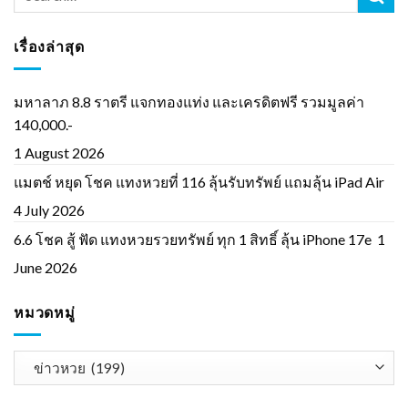
เรื่องล่าสุด
มหาลาภ 8.8 ราตรี แจกทองแท่ง และเครดิตฟรี รวมมูลค่า
140,000.-
1 August 2026
แมตช์ หยุด โชค แทงหวยที่ 116 ลุ้นรับทรัพย์ แถมลุ้น iPad Air
4 July 2026
6.6 โชค สู้ ฟัด แทงหวยรวยทรัพย์ ทุก 1 สิทธิ์ ลุ้น iPhone 17e
1
June 2026
หมวดหมู่
หมวด
หมู่