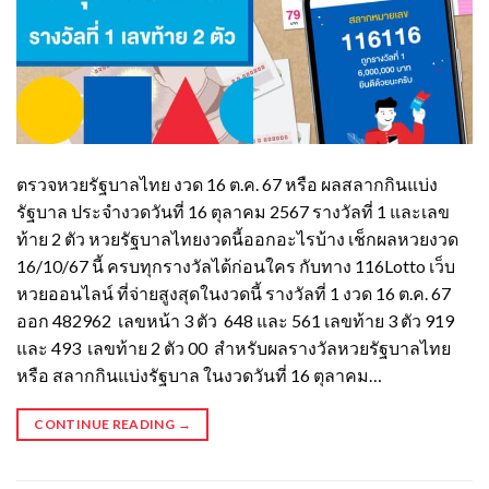
ตรวจหวยรัฐบาลไทย งวด 16 ต.ค. 67 หรือ ผลสลากกินแบ่ง
รัฐบาล ประจำงวดวันที่ 16 ตุลาคม 2567 รางวัลที่ 1 และเลข
ท้าย 2 ตัว หวยรัฐบาลไทยงวดนี้ออกอะไรบ้าง เช็กผลหวยงวด
16/10/67 นี้ ครบทุกรางวัลได้ก่อนใคร กับทาง 116Lotto เว็บ
หวยออนไลน์ ที่จ่ายสูงสุดในงวดนี้ รางวัลที่ 1 งวด 16 ต.ค. 67
ออก 482962 เลขหน้า 3 ตัว 648 และ 561 เลขท้าย 3 ตัว 919
และ 493 เลขท้าย 2 ตัว 00 สำหรับผลรางวัลหวยรัฐบาลไทย
หรือ สลากกินแบ่งรัฐบาล ในงวดวันที่ 16 ตุลาคม…
CONTINUE READING
→