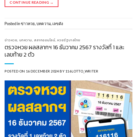
CONTINUE READING
→
Posted in
ข่าวหวย
,
บทความ
,
เลขดัง
ข่าวหวย
,
บทความ
,
สลากออนไลน์
,
หวยรัฐบาลไทย
ตรวจหวย ผลสลากฯ 16 ธันวาคม 2567 รางวัลที่ 1 และ
เลขท้าย 2 ตัว
POSTED ON
16 DECEMBER 2024
BY
116LOTTO_WRITER