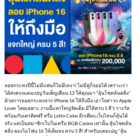
ลอยกระทงปีนี้ไม่มีแฟนก็ไม่มีเหงา! ไม่มีคู่ก็จอยได้ เพราะเรา
ได้ส่งตรงแคมเปญวันเพ็ญเดือน 12 ให้คุณมา “ลุ้นโชคล้นตลิ่ง”
ด้วยการลอยกระทงจาก iPhone 16 ให้ถึงมือ เอาใจสาวก Apple
Lover โดยเฉพาะ งานนี้แจกใหญ่จัดเต็ม มีให้ครบ 5 สี 5 รางวัล
พร้อมกับเครดิตฟรี หรือ Lotto Coins อีกเพียบ เว็บไหนก็ลุ้นได้
จริง แค่เป็นสมาชิกเว็บในเครือ BGB Casino เท่านั้น ลุ้นโชคล้น
ตลิ่ง ลองไอโฟน 16 ให้เต็มทง ครบ 5 สี! สำหรับแคมเปญ “ลุ้น