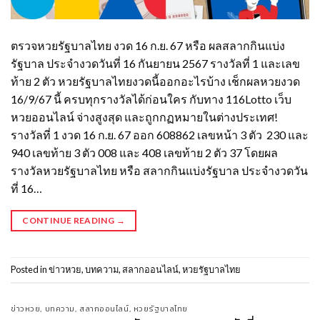
ตรวจหวยรัฐบาลไทย งวด 16 ก.ย. 67 หรือ ผลสลากกินแบ่ง
รัฐบาล ประจำงวดวันที่ 16 กันยายน 2567 รางวัลที่ 1 และเลข
ท้าย 2 ตัว หวยรัฐบาลไทยงวดนี้ออกอะไรบ้าง เช็กผลหวยงวด
16/9/67 นี้ ครบทุกรางวัลได้ก่อนใคร กับทาง 116Lotto เว็บ
หวยออนไลน์ จ่างสูงสุด และถูกกฏหมายในต่างประเทศ!
รางวัลที่ 1 งวด 16 ก.ย. 67 ออก 608862 เลขหน้า 3 ตัว 230 และ
940 เลขท้าย 3 ตัว 008 และ 408 เลขท้าย 2 ตัว 37 โดยผล
รางวัลหวยรัฐบาลไทย หรือ สลากกินแบ่งรัฐบาล ประจำงวดวัน
ที่ 16…
CONTINUE READING
→
Posted in
ข่าวหวย
,
บทความ
,
สลากออนไลน์
,
หวยรัฐบาลไทย
ข่าวหวย
,
บทความ
,
สลากออนไลน์
,
หวยรัฐบาลไทย