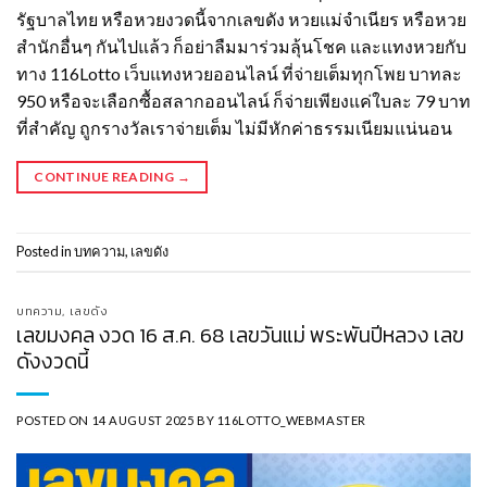
รัฐบาลไทย หรือหวยงวดนี้จากเลขดัง หวยแม่จำเนียร หรือหวย
สำนักอื่นๆ กันไปแล้ว ก็อย่าลืมมาร่วมลุ้นโชค และแทงหวยกับ
ทาง 116Lotto เว็บแทงหวยออนไลน์ ที่จ่ายเต็มทุกโพย บาทละ
950 หรือจะเลือกซื้อสลากออนไลน์ ก็จ่ายเพียงแค่ใบละ 79 บาท
ที่สำคัญ ถูกรางวัลเราจ่ายเต็ม ไม่มีหักค่าธรรมเนียมแน่นอน
CONTINUE READING
→
Posted in
บทความ
,
เลขดัง
บทความ
,
เลขดัง
เลขมงคล งวด 16 ส.ค. 68 เลขวันแม่ พระพันปีหลวง เลข
ดังงวดนี้
POSTED ON
14 AUGUST 2025
BY
116LOTTO_WEBMASTER