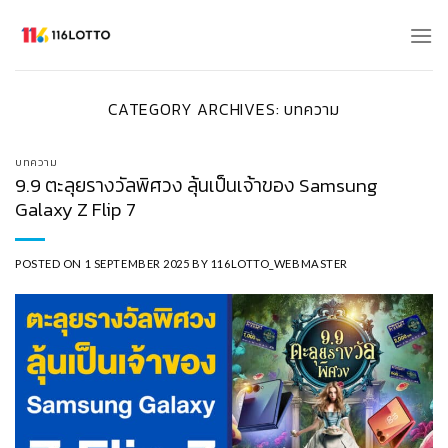
Skip
to
content
CATEGORY ARCHIVES:
บทความ
บทความ
9.9 ตะลุยรางวัลพิศวง ลุ้นเป็นเจ้าของ Samsung
Galaxy Z Flip 7
POSTED ON
1 SEPTEMBER 2025
BY
116LOTTO_WEBMASTER