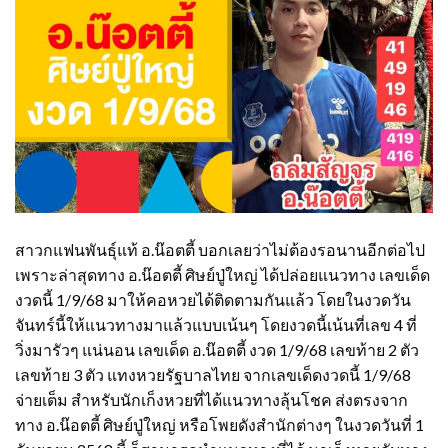
สาวกแฟนพันธุ์แท้ อ.น๊อตตี้ บอกเลยว่าไม่ต้องรอนานอีกต่อไป
เพราะล่าสุดทาง อ.น๊อตตี้ ศิษย์ปู่ใหญ่ ได้ปล่อยแนวทาง เลขเด็ด
งวดนี้ 1/9/68 มาให้คอหวยได้ติดตามกันแล้ว โดยในงวดวัน
จันทร์นี้ให้แนวทางมาแล้วแบบเน้นๆ โดยงวดนี้เน้นที่เลข 4 ที่
วิ่งมารัวๆ แน่นอน เลขเด็ด อ.น๊อตตี้ งวด 1/9/68 เลขท้าย 2 ตัว
เลขท้าย 3 ตัว แทงหวยรัฐบาลไทย จากเลขเด็ดงวดนี้ 1/9/68
จ่ายเต็ม สำหรับนักเก็งหวยที่ได้แนวทางลุ้นโชค ส่งตรงจาก
ทาง อ.น๊อตตี้ ศิษย์ปู่ใหญ่ หรือโพยดังสำนักต่างๆ ในงวดวันที่ 1