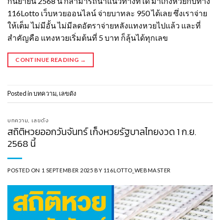
กันยายน 2568 นี้ ก็สามารถนำแนวทางที่ได้ มาเก็งหวยกับทาง
116Lotto เว็บหวยออนไลน์ จ่ายบาทละ 950 ได้เลย ซึ่งเราจ่าย
ให้เต็ม ไม่มีอั้น ไม่มีลดอัตราจ่ายหลังแทงหวยไปแล้ว และที่
สำคัญคือ แทงหวยเริ่มต้นที่ 5 บาท ก็ลุ้นได้ทุกเลข
CONTINUE READING
→
Posted in
บทความ
,
เลขดัง
บทความ
,
เลขดัง
สถิติหวยออกวันจันทร์ เก็งหวยรัฐบาลไทยงวด 1 ก.ย.
2568 นี้
POSTED ON
1 SEPTEMBER 2025
BY
116LOTTO_WEBMASTER