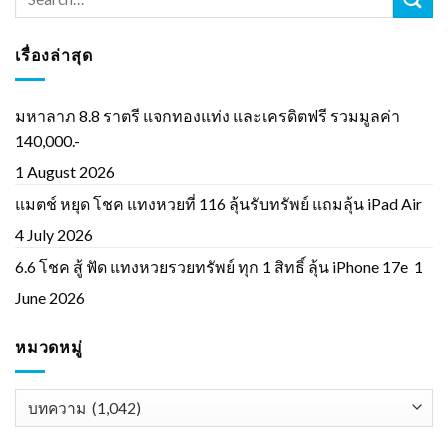
เรื่องล่าสุด
มหาลาภ 8.8 ราตรี แจกทองแท่ง และเครดิตฟรี รวมมูลค่า
140,000.-
1 August 2026
แมตช์ หยุด โชค แทงหวยที่ 116 ลุ้นรับทรัพย์ แถมลุ้น iPad Air
4 July 2026
6.6 โชค สู้ ฟัด แทงหวยรวยทรัพย์ ทุก 1 สิทธิ์ ลุ้น iPhone 17e
1
June 2026
หมวดหมู่
หมวด
หมู่