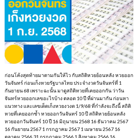
ก่อนโค้งสุดท้ายมาตามกันให้ไว กับสถิติหวยย้อนหลัง หวยออก
วันจันทร์ ก่อนเก็งหวยรัฐบาลไทย ประจำงวดวันจันทร์ที่ 1
กันยายน 68 เพราะฉะนั้น มาดูสถิติหวยที่เคยออกกัน ว่าวัน
จันทร์หวยออกเลขอะไรบ้าง ตลอด 10 ปี ที่ผ่านมากัน ก่อนหา
แนวทาง และเลขเด็ดเก็งหวยงวงด 1/9/68 ที่กำลังจะถึงนี้ สถิติ
หวยที่เคยออกซ้ำ หวยออกวันจันทร์ 10 ปี สถิติหวยย้อนหลัง
หวยออกวันจันทร์ 10 ปี 16 มิถุนายน 2568 16 ธันวาคม 2567
16 กันยายน 2567 1 กรกฎาคม 2567 1 เมษายน 2567 16
ตุลาคม 2566 31 กรกฎาคม 2566 1 สิงหาคม 2566 16