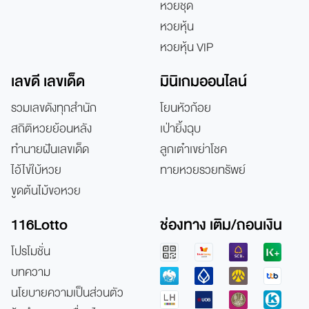
หวยชุด
หวยหุ้น
หวยหุ้น VIP
เลขดี เลขเด็ด
มินิเกมออนไลน์
รวมเลขดังทุกสำนัก
โยนหัวก้อย
สถิติหวยย้อนหลัง
เป่ายิ้งฉุบ
ทำนายฝันเลขเด็ด
ลูกเต๋าเขย่าโชค
ไอ้ไข่ใบ้หวย
ทายหวยรวยทรัพย์
ขูดต้นไม้ขอหวย
116Lotto
ช่องทาง เติม/ถอนเงิน
โปรโมชั่น
บทความ
นโยบายความเป็นส่วนตัว