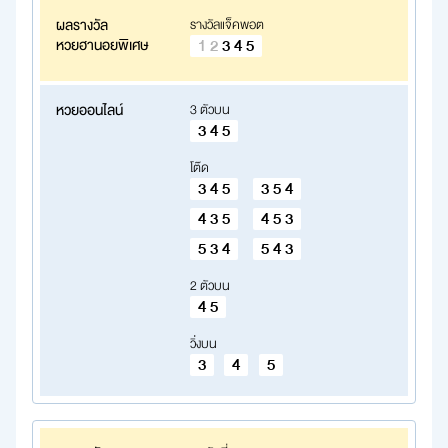
ผลรางวัล
รางวัลแจ็คพอต
1 2
3 4 5
หวยฮานอยพิเศษ
หวยออนไลน์
3 ตัวบน
3 4 5
โต๊ด
3 4 5
3 5 4
4 3 5
4 5 3
5 3 4
5 4 3
2 ตัวบน
4 5
วิ่งบน
3
4
5