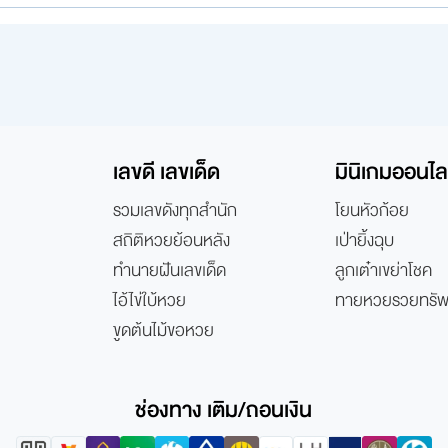
เลขดี เลขเด็ด
มินิเกมออนไล
รวมเลขดังทุกสำนัก
โยนหัวก้อย
สถิติหวยย้อนหลัง
เป่ายิ้งฉุบ
ทำนายฝันเลขเด็ด
ลูกเต๋าเขย่าโชค
ไอ้ไข่ใบ้หวย
ทายหวยรวยทรัพ
ขูดต้นไม้ขอหวย
ช่องทาง เติม/ถอนเงิน