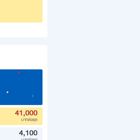
41,000
บาทต่อชุด
4,100
บาทต่อชุด