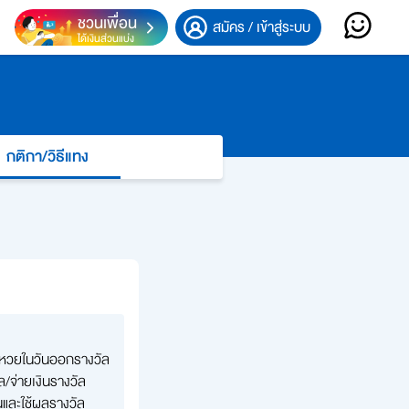
ชวนเพื่อน
สมัคร / เข้าสู่ระบบ
ได้เงินส่วนแบ่ง
กติกา/วิธีแทง
หวยในวันออกรางวัล
จ่ายเงินรางวัล
นและใช้ผลรางวัล