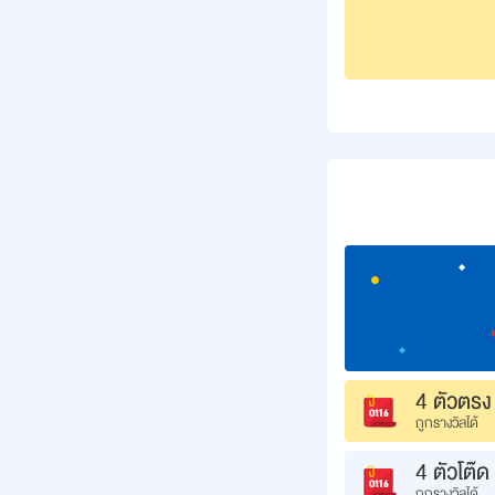
4 ตัวตรง
ถูกรางวัลได้
4 ตัวโต๊ด
ถูกรางวัลได้