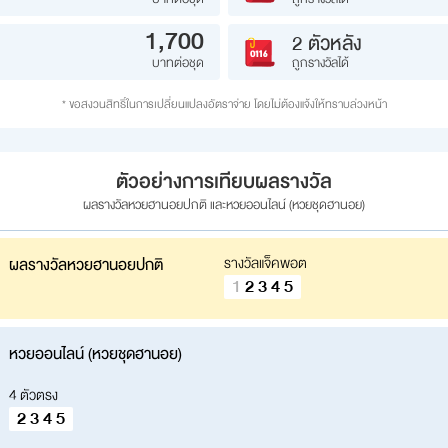
1,700
2 ตัวหลัง
บาทต่อชุด
ถูกรางวัลได้
* ขอสงวนสิทธิ์ในการเปลี่ยนแปลงอัตราจ่าย
โดยไม่ต้องแจ้งให้ทราบล่วงหน้า
ตัวอย่างการเทียบผลรางวัล
ผลรางวัลหวยฮานอยปกติ และหวยออนไลน์ (หวยชุดฮานอย)
ผลรางวัล
หวยฮานอยปกติ
รางวัลแจ็คพอต
1
2 3 4 5
หวยออนไลน์ (หวยชุดฮานอย)
4 ตัวตรง
2 3 4 5