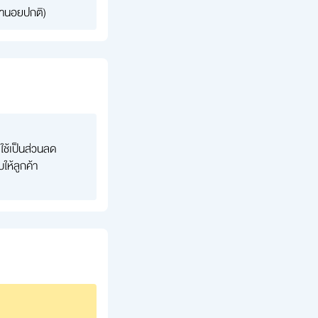
านอยปกติ)
รใช้เป็นส่วนลด
ให้ลูกค้า