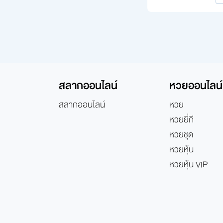
สลากออนไลน์
หวยออนไลน์
สลากออนไลน์
หวย
หวยยี่กี
หวยชุด
หวยหุ้น
หวยหุ้น VIP