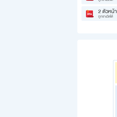
2 ตัวหน้า
ถูกรางวัลได้