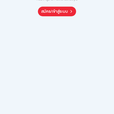
สมัคร/เข้าสู่ระบบ