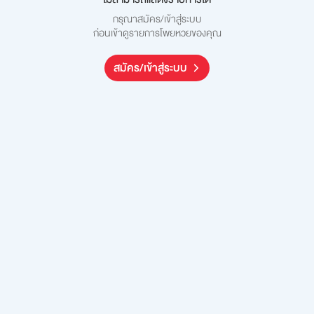
กรุณาสมัคร/เข้าสู่ระบบ
ก่อนเข้าดูรายการโพยหวยของคุณ
สมัคร/เข้าสู่ระบบ