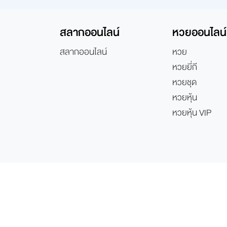
สลากออนไลน์
หวยออนไลน์
สลากออนไลน์
หวย
หวยยี่กี
หวยชุด
หวยหุ้น
หวยหุ้น VIP