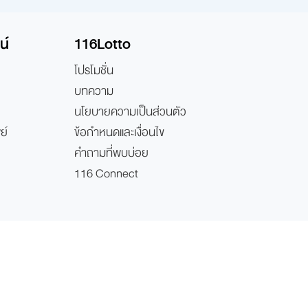
น์
116Lotto
โปรโมชั่น
บทความ
นโยบายความเป็นส่วนตัว
ย์
ข้อกำหนดและเงื่อนไข
คำถามที่พบบ่อย
116 Connect