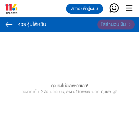
สมัคร / เข้าสู่ระบบ
หวยหุ้นไต้หวัน
ใส่จำนวนเงิน
คุณยังไม่มีเลขหวยเลย!
ลองกดแท็บ
2 ตัว
> กด
บน, ล่าง > ใส่เลขหวย
> กด
ปุ่มเลข
ดูสิ