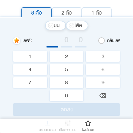
3 ตัว
2 ตัว
1 ตัว
บน
โต๊ด
0
0
เลขดัง
กลับเลข
1
2
3
4
5
6
7
8
9
0
ตกลง
กรอกเลขเอง
เลือกจากแผง
โพยโปรด