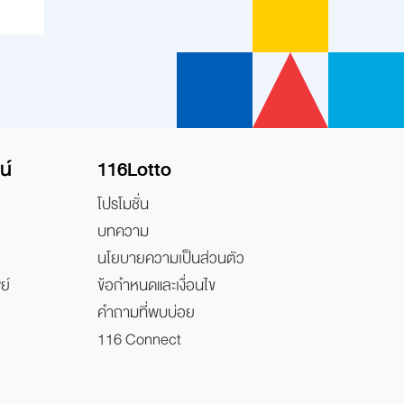
น์
116Lotto
โปรโมชั่น
บทความ
นโยบายความเป็นส่วนตัว
ย์
ข้อกำหนดและเงื่อนไข
คำถามที่พบบ่อย
116 Connect