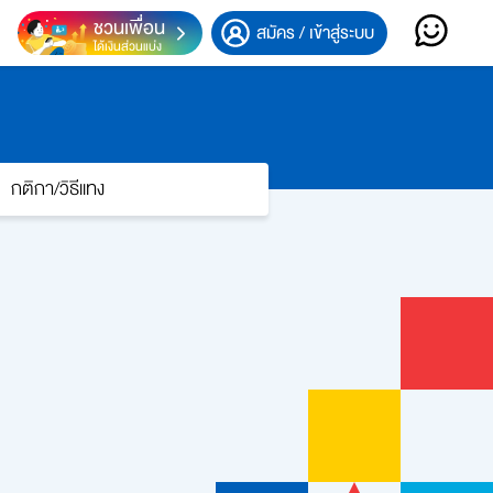
ชวนเพื่อน
สมัคร / เข้าสู่ระบบ
ได้เงินส่วนแบ่ง
กติกา/วิธีแทง