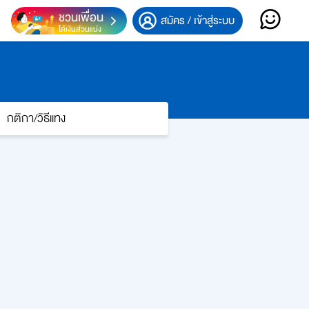
ชวนเพื่อน
สมัคร / เข้าสู่ระบบ
ได้เงินส่วนแบ่ง
กติกา/วิธีแทง