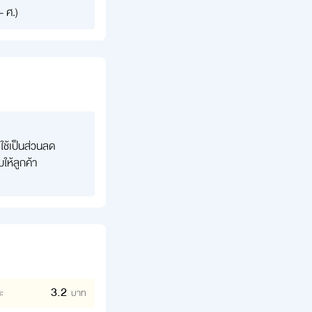
- ศ.)
รใช้เป็นส่วนลด
ให้ลูกค้า
3.2
ะ
บาท