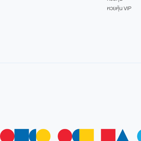
หวยหุ้น VIP