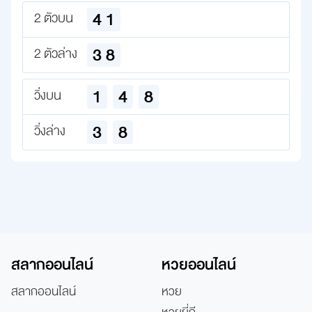
4
1
2 ตัวบน
3
8
2 ตัวล่าง
1
4
8
วิ่งบน
3
8
วิ่งล่าง
สลากออนไลน์
หวยออนไลน์
สลากออนไลน์
หวย