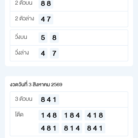
8
8
2 ตัวบน
4
7
2 ตัวล่าง
5
8
วิ่งบน
4
7
วิ่งล่าง
งวดวันที่ 3 สิงหาคม 2569
8
4
1
3 ตัวบน
1
4
8
1
8
4
4
1
8
โต๊ด
4
8
1
8
1
4
8
4
1