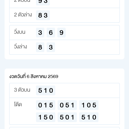
9
3
2 ตัวบน
8
3
2 ตัวล่าง
3
6
9
วิ่งบน
8
3
วิ่งล่าง
งวดวันที่ 6 สิงหาคม 2569
5
1
0
3 ตัวบน
0
1
5
0
5
1
1
0
5
โต๊ด
1
5
0
5
0
1
5
1
0