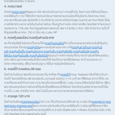
หวยใต้ดินชนิดอื่น ๆ เช่นกัน
4. หวยมาเลย์
สำหรับ
หวยมาเลย์
(Magnum 4D) เรียกกันอีกอย่างว่า หวยแม็กนั่ม โดยทางเรามีให้เล่นทั้งแบบ
หวยใต้ดินทั่ว ๆ ไป ที่ใช้หลักการเล่นเหมือนการแทงหวยออนไลน์ที่คุ้นชินกัน โดยหวยมาเลย์
สามารถเสี่ยงดวงและลุ้นโชคได้ 3 วัน/สัปดาห์ ออกรางวัลทุกวันพุธ วันเสาร์ และวันอาทิตย์ ซึ่งใน
บางสัปดาห์จะออกรางวัลในวันอังคารด้วย (ขึ้นอยู่กับทางประเทศมาเลเซีย) โดยอัตราจ่ายหวยมา
เลย์ของทาง 116Lotto ถือว่าสูงสุดในตลาดตอนนี้ เพราะจ่ายจริง บาทละ 950 ต่างจากบางเว็บที่
ให้สูงสุดเพียงบาทละ 750 เท่านั้น เช่น Lotto VIP
5. หวยหุ้นออนไลน์ หวยหุ้นต่างประเทศ
และที่ขาดไม่ได้สำหรับนักเก็งหวยก็คือ
หวยหุ้นออนไลน์
ที่ทางเว็บหวยของเรามีหวยหุ้นให้ลุ้นกัน
ครบทุกชนิด ทั้งกลุ่ม
หวยหุ้นไทย
และหวยหุ้นต่างประเทศ อาทิ
หวยหุ้นดาวโจนส์
,
หวยหุ้นนิ
เคอิ
,
หวยหุ้นฮั่งเส็ง
,
หวยหุ้นอังกฤษ
,
หวยหุ้นจีน
,
หวยหุ้นรัสเซีย
,
หวยหุ้นอียิปต์
,
หวยหุ้น
ไต้หวัน
,
หวยหุ้นอินเดีย
,
หวยหุ้นสิงคโปร์
แน่นอนว่า หลักการเล่นก็สามารถอ้างอิงสถิติหวยย้อน
หลัง หรือจะดูจากตลาดหุ้นที่เลือกเล่นก็ได้ โดยที่สามารถใช้โปรแกรม AI คำนวณหวย มา
วิเคราะห์ตลาดหุ้น เพื่อนำเลขวิ่ง/รูด มาใช้ในการลุ้นโชคได้เช่นกัน
6. หวยยี่กี หวยด่วน 88 รอบ
ปิดท้ายกันด้วยมาแรงที่ออกบ่อยและถี่มากที่สุด คือ
หวยยี่กี
(Huay Yeekee) หรือที่เรียกกันว่า
จับยี่กี โดยเปิดให้เล่น 88 รอบต่อวัน ออกผลรางวัลทุก ๆ 15 นาที และที่พิเศษมากกว่าก็คือ คอ
หวยที่แทงหวยยี่กีกับทางเรา สามารถเลือกยิงเลขเพื่อรับ Lotto Coins ได้โดยไม่มีค่าใช้จ่าย เพียง
แค่มาร่วมสนุกด้วยการยิงเลขก็ลุ้นรับล็อตโต้คอยน์ไปได้เลย! โดยปัจจุบันอัตราจ่ายหวยยี่กีนั้น
ทางเว็บ Lotto จ่ายให้บาทละ 950 ไม่มีอั้นเลข และสามารถแทงหวยล่วงหน้าได้ด้วย
7. หวยชุด 120 บาท
ปิดท้ายกันด้วย
หวยชุดออนไลน์
120 บาท ที่ในปัจจุบันเรามีให้บริการ 3 ชนิด คือ
หวยชุดลาว
,
หวย
ชุดฮานอย
,
หวยชุดมาเลย์
โดยจะออกรางวัลวันเดียวกับหวยใต้ดินทั้ง 3 ชนิด แต่ที่พิเศษกว่าคือ
เป็นการเลือกซื้อหวยชุดที่สามารถลุ้นได้ถึง 6 รางวัล ตั้งแต่รางวัล 4 ตัวตรง ไปจนถึงรางวัล 2 ตัว
หลัง โดยอัตราจ่ายจะแตกต่างกัน ดังนี้