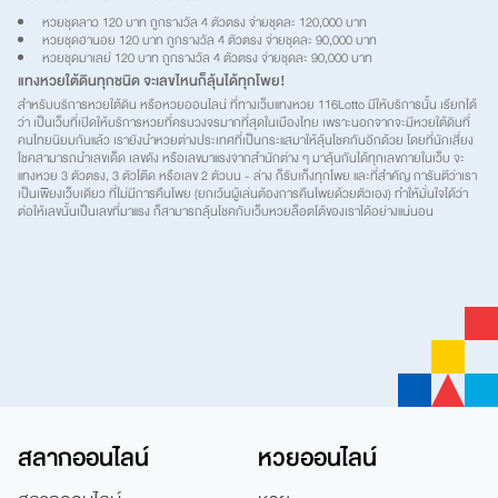
หวยชุดลาว 120 บาท ถูกรางวัล 4 ตัวตรง จ่ายชุดละ 120,000 บาท
หวยชุดฮานอย 120 บาท ถูกรางวัล 4 ตัวตรง จ่ายชุดละ 90,000 บาท
หวยชุดมาเลย์ 120 บาท ถูกรางวัล 4 ตัวตรง จ่ายชุดละ 90,000 บาท
แทงหวยใต้ดินทุกชนิด จะเลขไหนก็ลุ้นได้ทุกโพย!
สำหรับบริการหวยใต้ดิน หรือหวยออนไลน์ ที่ทางเว็บแทงหวย 116Lotto มีให้บริการนั้น เรียกได้
ว่า เป็นเว็บที่เปิดให้บริการหวยที่ครบวงจรมากที่สุดในเมืองไทย เพราะนอกจากจะมีหวยใต้ดินที่
คนไทยนิยมกันแล้ว เรายังนำหวยต่างประเทศที่เป็นกระแสมาให้ลุ้นโชคกันอีกด้วย โดยที่นักเสี่ยง
โชคสามารถนำเลขเด็ด เลขดัง หรือเลขมาแรงจากสำนักต่าง ๆ มาลุ้นกันได้ทุกเลขภายในเว็บ จะ
แทงหวย 3 ตัวตรง, 3 ตัวโต๊ด หรือเลข 2 ตัวบน - ล่าง ก็รับเก็งทุกโพย และที่สำคัญ การันตีว่าเรา
เป็นเพียงเว็บเดียว ที่ไม่มีการคืนโพย (ยกเว้นผู้เล่นต้องการคืนโพยด้วยตัวเอง) ทำให้มั่นใจได้ว่า
ต่อให้เลขนั้นเป็นเลขที่มาแรง ก็สามารถลุ้นโชคกับเว็บหวยล็อตโต้ของเราได้อย่างแน่นอน
สลากออนไลน์
หวยออนไลน์