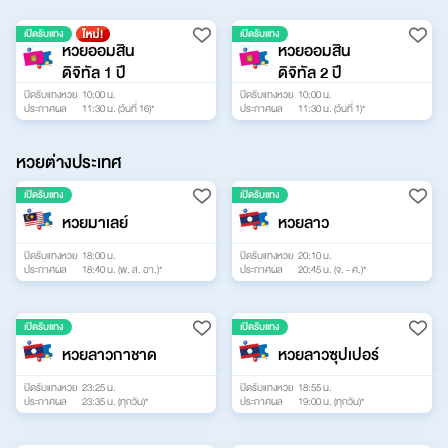
เปิดรับแทง
เปิดรับแทง
หวยออมสิน
หวยออมสิน
ดิจิทัล
1
ปี
ดิจิทัล
2
ปี
ปิดรับแทงหวย
10:00 น.
ปิดรับแทงหวย
10:00 น.
ประกาศผล
11:30 น. (วันที่ 16)*
ประกาศผล
11:30 น. (วันที่ 1)*
หวยต่างประเทศ
เปิดรับแทง
เปิดรับแทง
หวยมาเลย์
หวยลาว
ปิดรับแทงหวย
18:00 น.
ปิดรับแทงหวย
20:10 น.
ประกาศผล
18:40 น. (พ. ส. อา.)*
ประกาศผล
20:45 น. (จ. - ศ.)*
เปิดรับแทง
เปิดรับแทง
หวยลาวกาชาด
หวยลาวซุปเปอร์
ปิดรับแทงหวย
23:25 น.
ปิดรับแทงหวย
18:55 น.
ประกาศผล
23:35 น. (ทุกวัน)*
ประกาศผล
19:00 น. (ทุกวัน)*